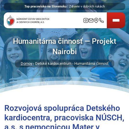
Top pracovisko na Slovensku
| Zdravie v dobrých rukách
Humanitárna činnosť — Projekt
Nairobi
Domov
› Detské kardiocentrum › Humanitárna činnosť
Rozvojová spolupráca Detského
kardiocentra, pracoviska NÚSCH,
a.s. s nemocnicou Mater v