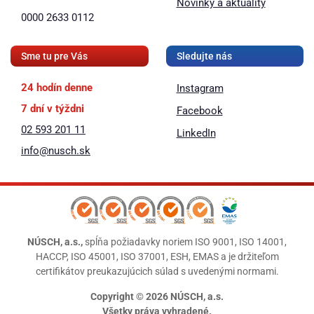
Novinky a aktuality
0000 2633 0112
Sme tu pre Vás
Sledujte nás
24 hodín denne
Instagram
7 dní v týždni
Facebook
02 593 201 11
LinkedIn
info@nusch.sk
NÚSCH, a.s.,
spĺňa požiadavky noriem ISO 9001, ISO 14001,
HACCP, ISO 45001, ISO 37001, ESH, EMAS a je držiteľom
certifikátov preukazujúcich súlad s uvedenými normami.
Copyright © 2026 NÚSCH, a.s.
Všetky práva vyhradené.