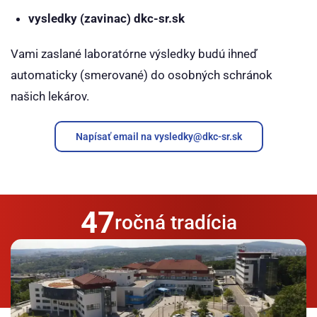
vysledky (zavinac) dkc-sr.sk
Vami zaslané laboratórne výsledky budú ihneď
automaticky (smerované) do osobných schránok
našich lekárov.
Napísať email na vysledky@dkc-sr.sk
47
ročná tradícia