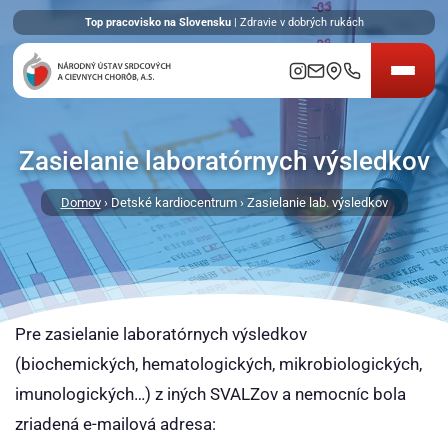
Top pracovisko na Slovensku
| Zdravie v dobrých rukách
Zasielanie laboratórnych výsledkov
Domov
› Detské kardiocentrum › Zasielanie lab. výsledkov
Pre zasielanie laboratórnych výsledkov
(biochemických, hematologických, mikrobiologických,
imunologických…) z iných SVALZov a nemocníc bola
zriadená e-mailová adresa: