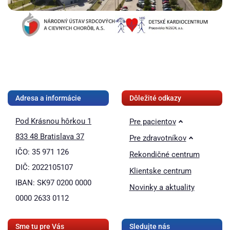
❚❚
Adresa a informácie
Dôležité odkazy
Pod Krásnou hôrkou 1
Pre pacientov
833 48 Bratislava 37
Pre zdravotníkov
IČO: 35 971 126
Rekondičné centrum
DIČ: 2022105107
Klientske centrum
IBAN: SK97 0200 0000
Novinky a aktuality
0000 2633 0112
Sme tu pre Vás
Sledujte nás