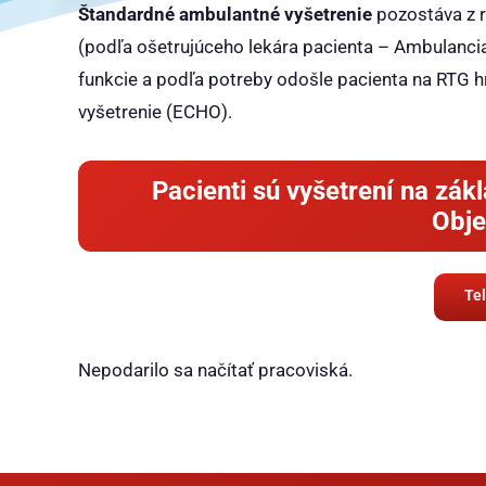
Štandardné ambulantné vyšetrenie
pozostáva z r
(podľa ošetrujúceho lekára pacienta – Ambulancia
funkcie a podľa potreby odošle pacienta na RTG hr
vyšetrenie (ECHO).
Pacienti sú vyšetrení na zá
Obje
Te
Nepodarilo sa načítať pracoviská.