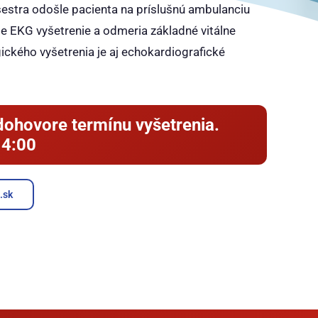
sestra odošle pacienta na príslušnú ambulanciu
je EKG vyšetrenie a odmeria základné vitálne
ického vyšetrenia je aj echokardiografické
dohovore termínu vyšetrenia.
14:00
.sk