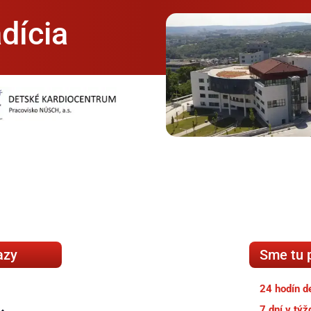
dícia
azy
Sme tu 
24 hodín d
7 dní v týž