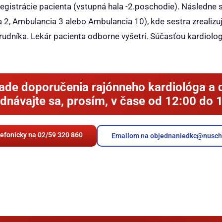
egistrácie pacienta (vstupná hala -2.poschodie). Následne 
 2, Ambulancia 3 alebo Ambulancia 10), kde sestra zrealizu
udníka. Lekár pacienta odborne vyšetrí. Súčasťou kardiolog
klade doporučenia rajónneho kardiológa a 
dnávajte sa, prosím, v čase od 12:00 do 
lefonicky na 02/59 320 860
Emailom na objednaniedkc@nusch