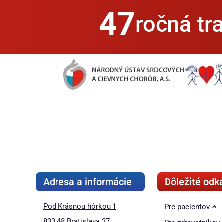
47
ročná tra
Adresa a informácie
Dôležité odk
Pod Krásnou hôrkou 1
Pre pacientov
833 48 Bratislava 37