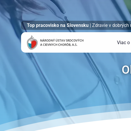
Top pracovisko na Slovensku
| Zdravie v dobrých
Viac o
O