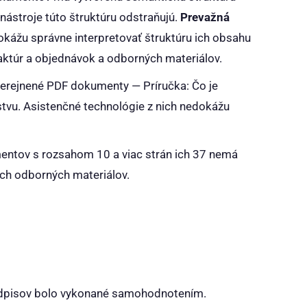
ástroje túto štruktúru odstraňujú.
Prevažná
kážu správne interpretovať štruktúru ich obsahu
aktúr a objednávok a odborných materiálov.
verejnené PDF dokumenty —
Príručka: Čo je
tvu. Asistenčné technológie z nich nedokážu
ntov s rozsahom 10 a viac strán ich 37 nemá
ích odborných materiálov.
redpisov bolo vykonané samohodnotením.