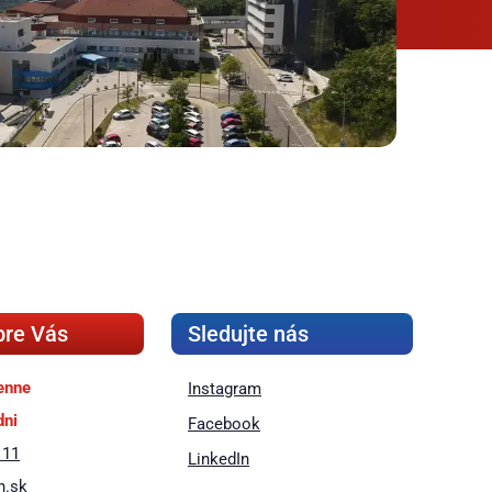
pre Vás
Sledujte nás
enne
Instagram
dni
Facebook
 11
LinkedIn
h.sk