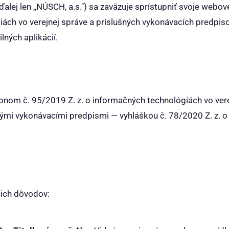
ďalej len „NÚSCH, a.s.") sa zaväzuje sprístupniť svoje webov
iách vo verejnej správe a príslušných vykonávacích predpiso
ných aplikácií.
nom č. 95/2019 Z. z. o informačných technológiách vo vere
nými vykonávacími predpismi — vyhláškou č. 78/2020 Z. z. o
cich dôvodov: