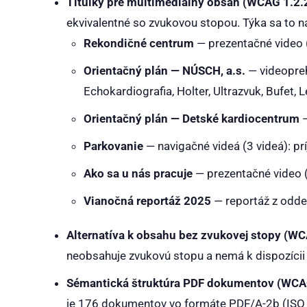
Titulky pre multimediálny obsah (WCAG 1.2.2
ekvivalentné so zvukovou stopou. Týka sa to na
Rekondičné centrum
— prezentačné video 
Orientačný plán — NÚSCH, a.s.
— videopreh
Echokardiografia, Holter, Ultrazvuk, Bufet, 
Orientačný plán — Detské kardiocentrum
—
Parkovanie
— navigačné videá (3 videá): p
Ako sa u nás pracuje
— prezentačné video (
Vianočná reportáž 2025
— reportáž z oddel
Alternatíva k obsahu bez zvukovej stopy (WCA
neobsahuje zvukovú stopu a nemá k dispozícii 
Sémantická štruktúra PDF dokumentov (WCAG 
je 176 dokumentov vo formáte PDF/A-2b (ISO