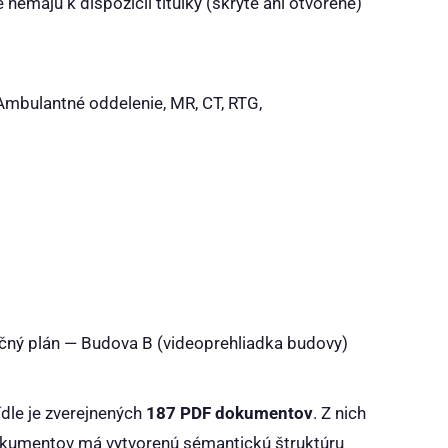
emajú k dispozícii titulky (skryté ani otvorené)
 Ambulantné oddelenie, MR, CT, RTG,
čný plán — Budova B
(videoprehliadka budovy)
le je zverejnených
187 PDF dokumentov
. Z nich
okumentov má vytvorenú sémantickú štruktúru