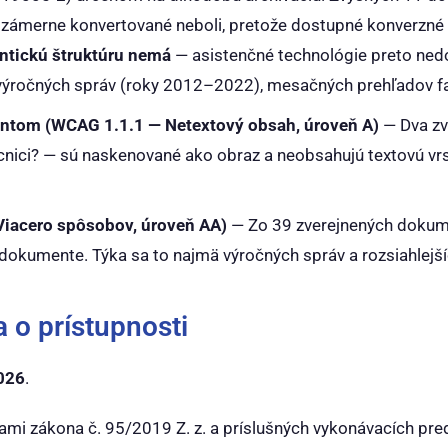
ámerne konvertované neboli, pretože dostupné konverzné n
tickú štruktúru nemá
— asistenčné technológie preto nedo
ä výročných správ (roky 2012–2022), mesačných prehľadov f
ntom (WCAG 1.1.1 — Netextový obsah, úroveň A)
— Dva z
cnici?
— sú naskenované ako obraz a neobsahujú textovú vrs
iacero spôsobov, úroveň AA)
— Zo 39 zverejnených dokume
dokumente. Týka sa to najmä výročných správ a rozsiahlejš
 o prístupnosti
026
.
ami zákona č. 95/2019 Z. z. a príslušných vykonávacích p