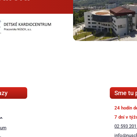
azy
Sme tu 
24 hodín d
7 dní v týž
02 593 201
rum
❚❚
info@nusc