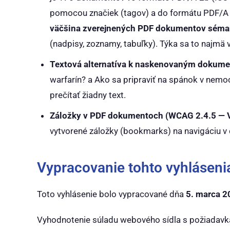
pomocou značiek (tagov) a do formátu PDF/A z
väčšina zverejnených PDF dokumentov séman
(nadpisy, zoznamy, tabuľky). Týka sa to najm
Textová alternatíva k naskenovaným dokume
warfarín?
a
Ako sa pripraviť na spánok v nemo
prečítať žiadny text.
Záložky v PDF dokumentoch (WCAG 2.4.5 — V
vytvorené záložky (bookmarks) na navigáciu v 
Vypracovanie tohto vyhlásenia
Toto vyhlásenie bolo vypracované dňa
5. marca 2
Vyhodnotenie súladu webového sídla s požiadavk