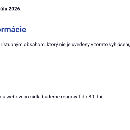
júla 2026
.
ormácie
prístupným obsahom, ktorý nie je uvedený v tomto vyhlásení
ťou webového sídla budeme reagovať do 30 dní.