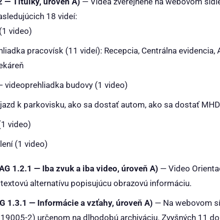
 — Titulky, úroveň A)
— Videá zverejnené na webovom sídle n
sledujúcich 18 videí:
(1 video)
liadka pracovísk (11 videí): Recepcia, Centrálna evidencia,
Lekáreň
 videoprehliadka budovy (1 video)
ríjazd k parkovisku, ako sa dostať autom, ako sa dostať MHD
1 video)
ení (1 video)
G 1.2.1 — Iba zvuk a iba video, úroveň A)
— Video
Orienta
textovú alternatívu popisujúcu obrazovú informáciu.
1.3.1 — Informácie a vzťahy, úroveň A)
— Na webovom síd
 19005-2) určenom na dlhodobú archiváciu. Zvyšných 11 d