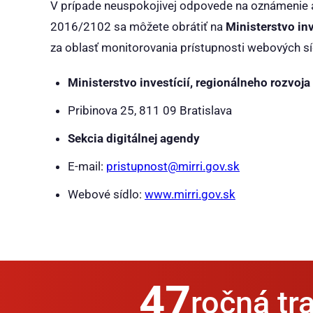
V prípade neuspokojivej odpovede na oznámenie al
2016/2102 sa môžete obrátiť na
Ministerstvo inv
za oblasť monitorovania prístupnosti webových síd
Ministerstvo investícií, regionálneho rozvoja
Pribinova 25, 811 09 Bratislava
Sekcia digitálnej agendy
E-mail:
pristupnost@mirri.gov.sk
Webové sídlo:
www.mirri.gov.sk
47
ročná tra