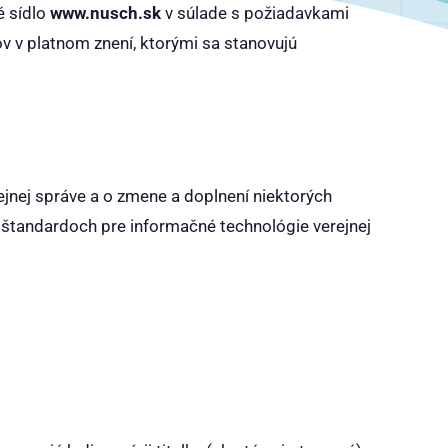
é sídlo
www.nusch.sk
v súlade s požiadavkami
v v platnom znení, ktorými sa stanovujú
jnej správe a o zmene a doplnení niektorých
 štandardoch pre informačné technológie verejnej