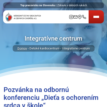
Top pracovisko na Slovensku
| Zdravie v dobrých rukách
Integratívne centrum
Domov
› Detské kardiocentrum › Integratívne centrum
Pozvánka na odbornú
konferenciu „Dieťa s ochorením
srdca v škole“