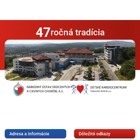
47
ročná tradícia
❚❚
Adresa a informácie
Dôležité odkazy