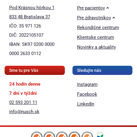
Pod Krásnou hôrkou 1
Pre pacientov
833 48 Bratislava 37
Pre zdravotníkov
IČO: 35 971 126
Rekondičné centrum
DIČ: 2022105107
Klientske centrum
IBAN: SK97 0200 0000
Novinky a aktuality
0000 2633 0112
Sme tu pre Vás
Sledujte nás
24 hodín denne
Instagram
7 dní v týždni
Facebook
02 593 201 11
LinkedIn
info@nusch.sk