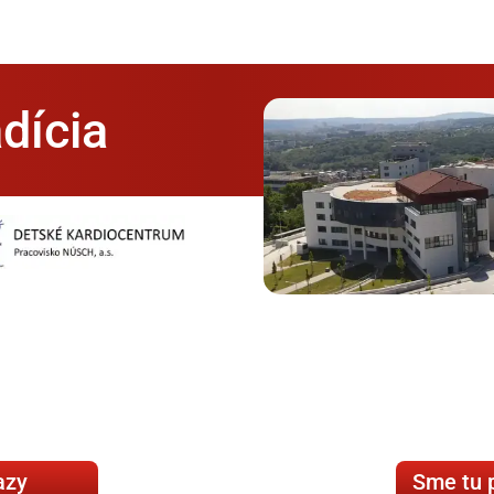
dícia
azy
Sme tu 