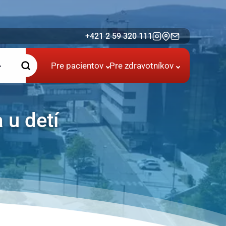
+421 2 59 320 111
Pre pacientov
Pre zdravotníkov
 u detí