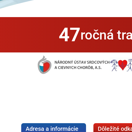
47
ročná tra
Adresa a informácie
Dôležité odk