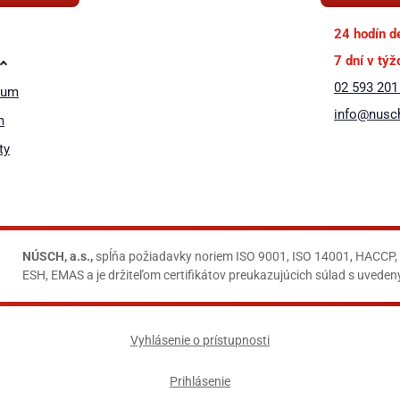
24 hodín d
7 dní v týž
02 593 201
rum
❚❚
info@nusc
m
ty
NÚSCH, a.s.,
spĺňa požiadavky noriem ISO 9001, ISO 14001, HACCP,
ESH, EMAS a je držiteľom certifikátov preukazujúcich súlad s uvede
Vyhlásenie o prístupnosti
Prihlásenie