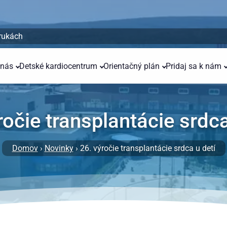
 rukách
 nás
Detské kardiocentrum
Orientačný plán
Pridaj sa k nám
ročie transplantácie srdca
Domov
›
Novinky
› 26. výročie transplantácie srdca u detí