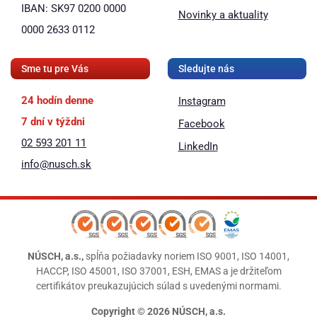
IBAN: SK97 0200 0000
Novinky a aktuality
0000 2633 0112
Sme tu pre Vás
Sledujte nás
24 hodín denne
Instagram
7 dní v týždni
Facebook
02 593 201 11
LinkedIn
info@nusch.sk
NÚSCH, a.s.,
spĺňa požiadavky noriem ISO 9001, ISO 14001,
HACCP, ISO 45001, ISO 37001, ESH, EMAS a je držiteľom
certifikátov preukazujúcich súlad s uvedenými normami.
Copyright © 2026 NÚSCH, a.s.