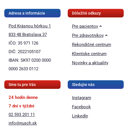
❚❚
Adresa a informácie
Dôležité odkazy
Pod Krásnou hôrkou 1
Pre pacientov
833 48 Bratislava 37
Pre zdravotníkov
IČO: 35 971 126
Rekondičné centrum
DIČ: 2022105107
Klientske centrum
IBAN: SK97 0200 0000
Novinky a aktuality
0000 2633 0112
Sme tu pre Vás
Sledujte nás
24 hodín denne
Instagram
7 dní v týždni
Facebook
02 593 201 11
LinkedIn
info@nusch.sk