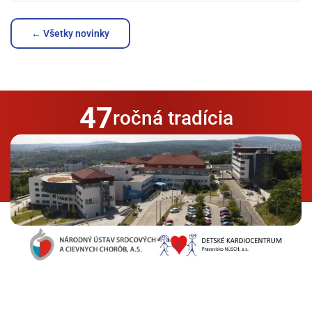
← Všetky novinky
47
ročná tradícia