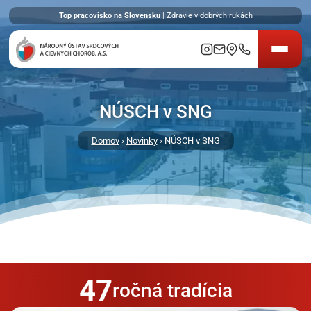
Top pracovisko na Slovensku
| Zdravie v dobrých rukách
NÚSCH v SNG
Domov
›
Novinky
› NÚSCH v SNG
47
ročná tradícia