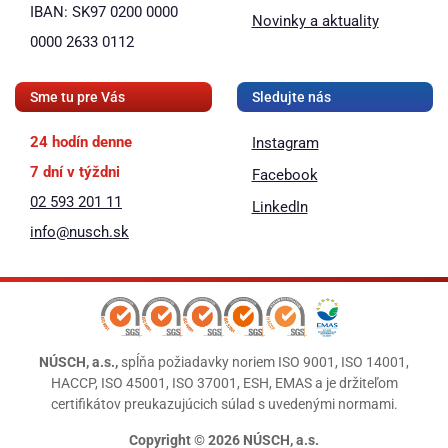
IBAN: SK97 0200 0000
Novinky a aktuality
0000 2633 0112
Sme tu pre Vás
Sledujte nás
24 hodín denne
Instagram
7 dní v týždni
Facebook
02 593 201 11
LinkedIn
info@nusch.sk
NÚSCH, a.s.,
spĺňa požiadavky noriem ISO 9001, ISO 14001,
HACCP, ISO 45001, ISO 37001, ESH, EMAS a je držiteľom
certifikátov preukazujúcich súlad s uvedenými normami.
Copyright © 2026 NÚSCH, a.s.