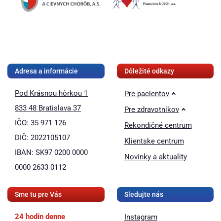
❚❚
Adresa a informácie
Dôležité odkazy
Pod Krásnou hôrkou 1
Pre pacientov
833 48 Bratislava 37
Pre zdravotníkov
IČO: 35 971 126
Rekondičné centrum
DIČ: 2022105107
Klientske centrum
IBAN: SK97 0200 0000
Novinky a aktuality
0000 2633 0112
Sme tu pre Vás
Sledujte nás
24 hodín denne
Instagram