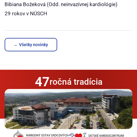
Bibiana Božeková (Odd. neinvazívnej kardiológie)
29 rokov v NÚSCH
← Všetky novinky
47
ročná tradícia