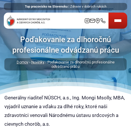
Top pracovisko na Slovensku
| Zdravie v dobrých rukách
Poďakovanie za dlhoročnú
profesionálne odvádzanú prácu
Domov
›
Novinky
› Poďakovanie za dlhoročnú profesionálne
odvádzanú prácu
Generálny riaditeľ NÚSCH, a.s., Ing. Mongi Msolly, MBA,
vyjadril uznanie a vďaku za dlhé roky, ktoré naši
zdravotníci venovali Národnému ústavu srdcových a
cievnych chorôb, a.s.